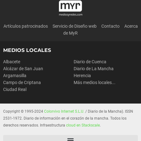
Artículos patrocinados
Servicio de Diseño web
Contacto
Acerca
de MyR
MEDIOS LOCALES
Albacete
Diario de Cuenca
Alcázar de San Juan
Diario de La Mancha
Argamasilla
Herencia
Campo de Criptana
Más medios locales...
Ciudad Real
Copyright © 1995-2024
Colorvivo Internet S.L.U.
/ Diario de la Mancha). ISSN
2531-1972. Diario de información en el corazón de la mancha. Todos los
derechos reservados. Infraestructura
cloud en Stackscale
.