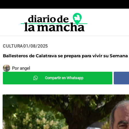
Ir
al
contenido
CULTURA
01/08/2025
Ballesteros de Calatrava se prepara para vivir su Semana
Por
angel
Compartir en Whatsapp