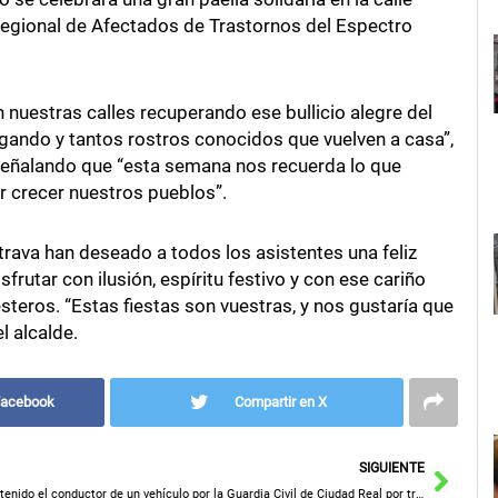
Regional de Afectados de Trastornos del Espectro
on nuestras calles recuperando ese bullicio alegre del
ugando y tantos rostros conocidos que vuelven a casa”,
 señalando que “esta semana nos recuerda lo que
r crecer nuestros pueblos”.
rava han deseado a todos los asistentes una feliz
rutar con ilusión, espíritu festivo y con ese cariño
teros. “Estas fiestas son vuestras, y nos gustaría que
l alcalde.
Facebook
Compartir en X
Sigu
SIGUIENTE
Detenido el conductor de un vehículo por la Guardia Civil de Ciudad Real por transportar más de 15 kilogramos de hachís