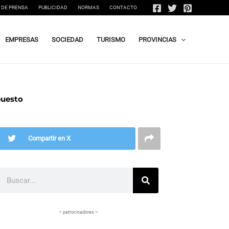
 DE PRENSA
PUBLICIDAD
NORMAS
CONTACTO
EMPRESAS
SOCIEDAD
TURISMO
PROVINCIAS
puesto
Compartir en X
Buscar
– patrocinadores –