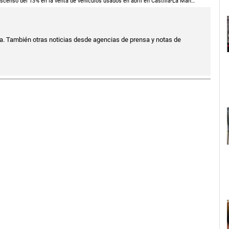
Descenso del 13% en la venta de vehículos usados en abril en Castilla-La Mancha, con Guadalajara liderando la caída
a. También otras noticias desde agencias de prensa y notas de