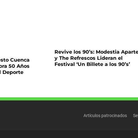
Revive los 90’s: Modestia Apart
y The Refrescos Lideran el
esto Cuenca
Festival ‘Un Billete a los 90’s’
bra 50 Años
l Deporte
Artículos patrocinados
Se