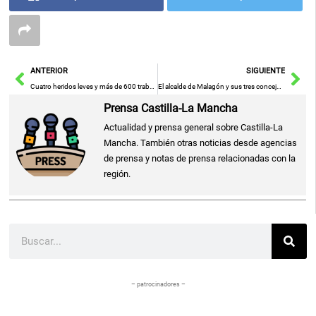
Ant
Sig
ANTERIOR
SIGUIENTE
Cuatro heridos leves y más de 600 trabajadores desalojados tras una explosión en una farmacéutica de Azuqueca
El alcalde de Malagón y sus tres concejales renuncian a su acta para evitar la moción de censura del PP
Prensa Castilla-La Mancha
Actualidad y prensa general sobre Castilla-La
Mancha. También otras noticias desde agencias
de prensa y notas de prensa relacionadas con la
región.
Buscar
– patrocinadores –