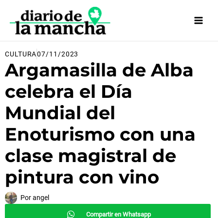
Ir
al
contenido
CULTURA
07/11/2023
Argamasilla de Alba
celebra el Día
Mundial del
Enoturismo con una
clase magistral de
pintura con vino
Por
angel
Compartir en Whatsapp