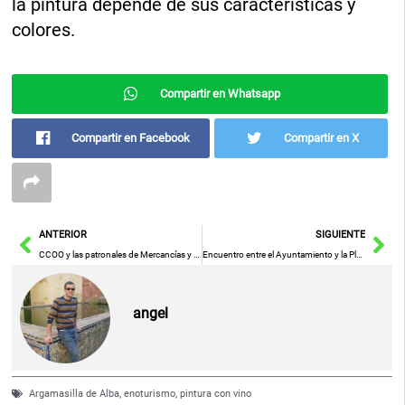
la pintura depende de sus características y
colores.
Compartir en Whatsapp
Compartir en Facebook
Compartir en X
Ant
Sig
ANTERIOR
SIGUIENTE
CCOO y las patronales de Mercancías y Logística acuerdan el convenio colectivo del sector para más de 20.000 trabajadores/as de la provincia de Toledo
Encuentro entre el Ayuntamiento y la Plataforma de Asociaciones de Pacientes de Ciudad Real
angel
Argamasilla de Alba
,
enoturismo
,
pintura con vino