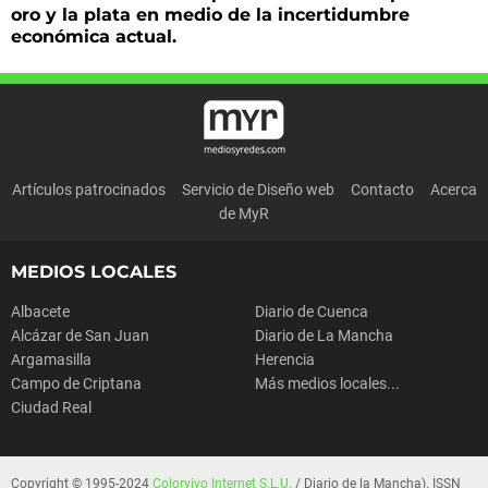
oro y la plata en medio de la incertidumbre
económica actual.
Artículos patrocinados
Servicio de Diseño web
Contacto
Acerca
de MyR
MEDIOS LOCALES
Albacete
Diario de Cuenca
Alcázar de San Juan
Diario de La Mancha
Argamasilla
Herencia
Campo de Criptana
Más medios locales...
Ciudad Real
Copyright © 1995-2024
Colorvivo Internet S.L.U.
/ Diario de la Mancha). ISSN