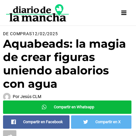
Ir
al
contenido
DE COMPRAS
12/02/2025
Aquabeads: la magia
de crear figuras
uniendo abalorios
con agua
Por
Jesús CLM
Compartir en Whatsapp
Compartir en Facebook
Compartir en X