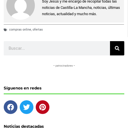
Soy Jesús y me encargo de recopilar todas las
noticias de Castilla-La Mancha, noticias, últimas
noticias, actualidad y mucho más.
compras online
,
ofertas
Buscar
– patrocinadores –
Síguenos en redes
F
T
P
a
w
i
c
i
n
e
t
t
Noticias destacadas