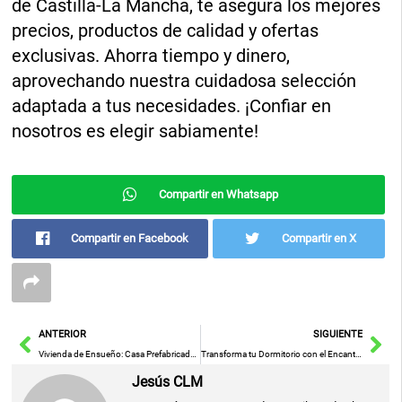
de Castilla-La Mancha, te asegura los mejores
precios, productos de calidad y ofertas
exclusivas. Ahorra tiempo y dinero,
aprovechando nuestra cuidadosa selección
adaptada a tus necesidades. ¡Confiar en
nosotros es elegir sabiamente!
Compartir en Whatsapp
Compartir en Facebook
Compartir en X
Ant
Sig
ANTERIOR
SIGUIENTE
Vivienda de Ensueño: Casa Prefabricada con Diseño Estilizado, Amplios Espacios y Asequibilidad Inigualable por Bajo de 40.000 Euros
Transforma tu Dormitorio con el Encanto Nórdico: Serenidad en Verde
Jesús CLM