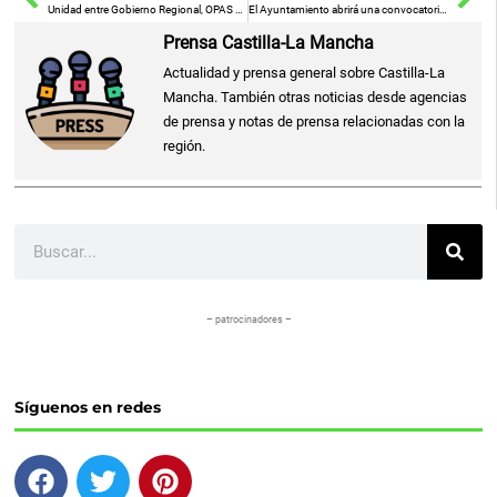
Unidad entre Gobierno Regional, OPAS y Cooperativas para Propuestas en Reunión con el Comisario Europeo de Agricultura
El Ayuntamiento abrirá una convocatoria para que artistas toledanos exhiban sus obras en el renovado Centro Cultural San Marcos.
Prensa Castilla-La Mancha
Actualidad y prensa general sobre Castilla-La
Mancha. También otras noticias desde agencias
de prensa y notas de prensa relacionadas con la
región.
Buscar
– patrocinadores –
Síguenos en redes
F
T
P
a
w
i