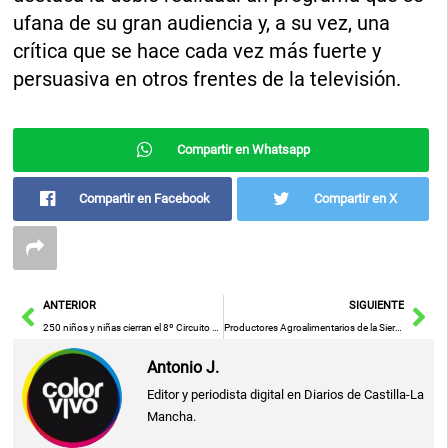
ufana de su gran audiencia y, a su vez, una
crítica que se hace cada vez más fuerte y
persuasiva en otros frentes de la televisión.
Compartir en Whatsapp
Compartir en Facebook
Compartir en X
Ant
Sig
ANTERIOR
SIGUIENTE
250 niños y niñas cierran el 8º Circuito Benjamín Globalcaja en tres sedes simultáneas
Productores Agroalimentarios de la Sierra Norte Celebran Encuentro en el Mercado de Abastos de Guadalajara
Antonio J.
Editor y periodista digital en Diarios de Castilla-La
Mancha.