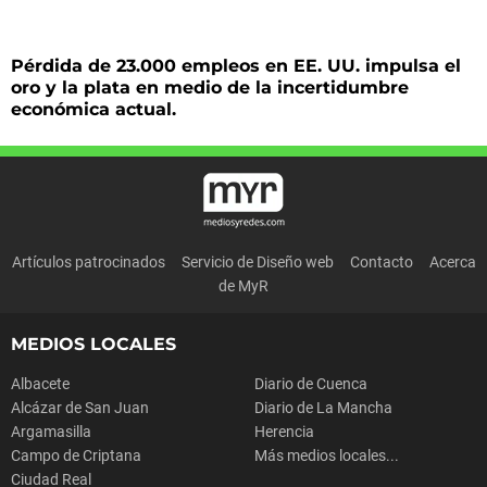
Pérdida de 23.000 empleos en EE. UU. impulsa el
oro y la plata en medio de la incertidumbre
económica actual.
Artículos patrocinados
Servicio de Diseño web
Contacto
Acerca
de MyR
MEDIOS LOCALES
Albacete
Diario de Cuenca
Alcázar de San Juan
Diario de La Mancha
Argamasilla
Herencia
Campo de Criptana
Más medios locales...
Ciudad Real