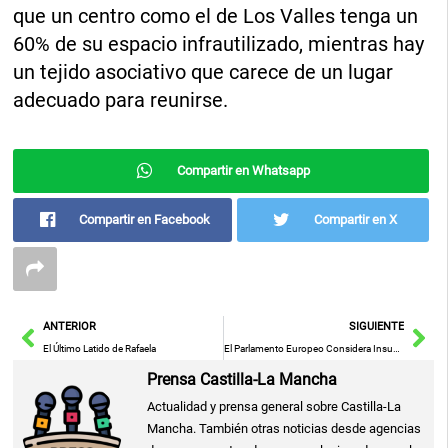
que un centro como el de Los Valles tenga un
60% de su espacio infrautilizado, mientras hay
un tejido asociativo que carece de un lugar
adecuado para reunirse.
Compartir en Whatsapp
Compartir en Facebook
Compartir en X
Ant
Sig
ANTERIOR
SIGUIENTE
El Último Latido de Rafaela
El Parlamento Europeo Considera Insuficiente el Presupuesto Propuesto para Enfrentar los Desafíos de Europa
Prensa Castilla-La Mancha
Actualidad y prensa general sobre Castilla-La
Mancha. También otras noticias desde agencias