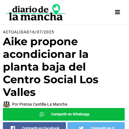
Ir
al
contenido
ACTUALIDAD
16/07/2025
Aike propone
acondicionar la
planta baja del
Centro Social Los
Valles
Por
Prensa Castilla-La Mancha
Compartir en Whatsapp
Compartir en Facebook
Compartir en X