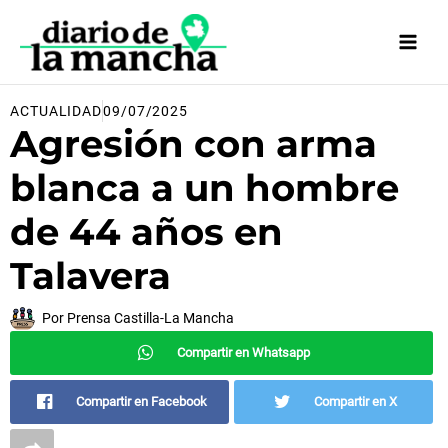
Ir
al
contenido
ACTUALIDAD
09/07/2025
Agresión con arma
blanca a un hombre
de 44 años en
Talavera
Por
Prensa Castilla-La Mancha
Compartir en Whatsapp
Compartir en Facebook
Compartir en X