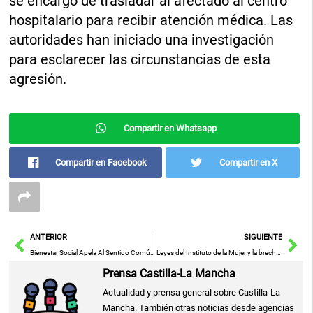
se encargó de trasladar al afectado al centro
hospitalario para recibir atención médica. Las
autoridades han iniciado una investigación
para esclarecer las circunstancias de esta
agresión.
Compartir en Whatsapp
Compartir en Facebook
Compartir en X
Ant
Sig
ANTERIOR
SIGUIENTE
Bienestar Social Apela Al Sentido Común En La Llegada De Financiación Suficiente Para La Acogida De Menores Migrantes
Leyes del Instituto de la Mujer y la brecha salarial: hoja de ruta de igualdad para la segunda mitad de 2025
Prensa Castilla-La Mancha
Actualidad y prensa general sobre Castilla-La
Mancha. También otras noticias desde agencias