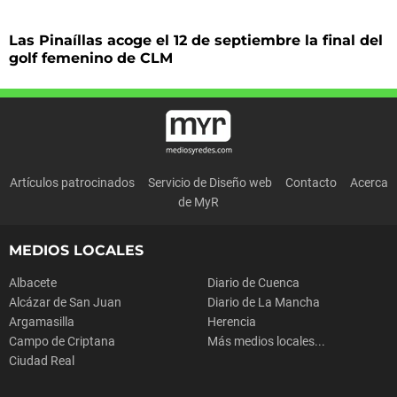
Las Pinaíllas acoge el 12 de septiembre la final del
golf femenino de CLM
Artículos patrocinados
Servicio de Diseño web
Contacto
Acerca
de MyR
MEDIOS LOCALES
Albacete
Diario de Cuenca
Alcázar de San Juan
Diario de La Mancha
Argamasilla
Herencia
Campo de Criptana
Más medios locales...
Ciudad Real