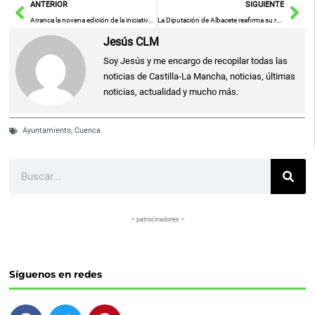
Ant
Sig
ANTERIOR
SIGUIENTE
Arranca la novena edición de la iniciativa social y educativa Audi Creativity Challenge
La Diputación de Albacete reafirma su respaldo al Congreso CIPO para promover la humanización de la sanidad y mejorar la comunicación en el ámbito sanitario
Jesús CLM
Soy Jesús y me encargo de recopilar todas las
noticias de Castilla-La Mancha, noticias, últimas
noticias, actualidad y mucho más.
Ayuntamiento
,
Cuenca
Buscar
– patrocinadores –
Síguenos en redes
F
T
P