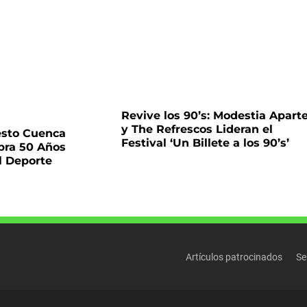
Revive los 90’s: Modestia Apart
y The Refrescos Lideran el
esto Cuenca
Festival ‘Un Billete a los 90’s’
bra 50 Años
l Deporte
Artículos patrocinados
Se