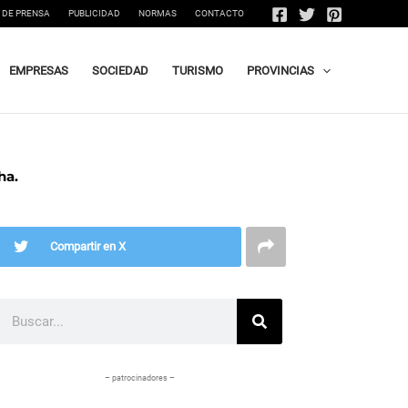
 DE PRENSA
PUBLICIDAD
NORMAS
CONTACTO
EMPRESAS
SOCIEDAD
TURISMO
PROVINCIAS
ha.
Compartir en X
Buscar
– patrocinadores –