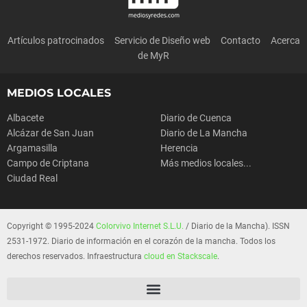
Artículos patrocinados
Servicio de Diseño web
Contacto
Acerca
de MyR
MEDIOS LOCALES
Albacete
Diario de Cuenca
Alcázar de San Juan
Diario de La Mancha
Argamasilla
Herencia
Campo de Criptana
Más medios locales...
Ciudad Real
Copyright © 1995-2024
Colorvivo Internet S.L.U.
/ Diario de la Mancha). ISSN
2531-1972. Diario de información en el corazón de la mancha. Todos los
derechos reservados. Infraestructura
cloud en Stackscale
.