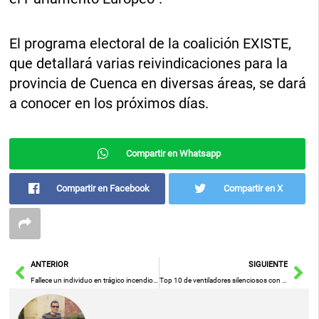
El programa electoral de la coalición EXISTE,
que detallará varias reivindicaciones para la
provincia de Cuenca en diversas áreas, se dará
a conocer en los próximos días.
Compartir en Whatsapp
Compartir en Facebook
Compartir en X
Ant
Sig
ANTERIOR
SIGUIENTE
Fallece un individuo en trágico incendio residencial en Salar, Granada
Top 10 de ventiladores silenciosos con la mejor relación calidad-precio en 2024