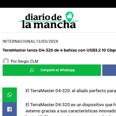
Ir
al
contenido
INTERNACIONAL
13/03/2024
TerraMaster lanza D4-320 de 4 bahías con USB3.2 10 Gb
Por
Sergio CLM
Compartir en Whatsapp
El TerraMaster D4-320: el aliado perfecto pa
El TerraMaster D4-320 es un dispositivo que
externo gracias a sus características innovad