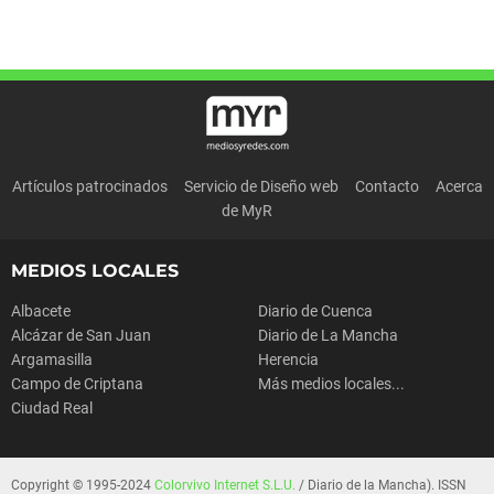
Artículos patrocinados
Servicio de Diseño web
Contacto
Acerca
de MyR
MEDIOS LOCALES
Albacete
Diario de Cuenca
Alcázar de San Juan
Diario de La Mancha
Argamasilla
Herencia
Campo de Criptana
Más medios locales...
Ciudad Real
Copyright © 1995-2024
Colorvivo Internet S.L.U.
/ Diario de la Mancha). ISSN