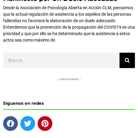
Desde la Asociación de Psicología Abierta en Acción CLM, pensamos
que la actual regulación de asistencia a los sepelios de las personas
fallecidas no favorece la elaboración de un duelo adecuado.
Entendemos que la prevención de la propagación del COVID19 es una
prioridad y que por ello se ha determinado que la asistencia a estos
actos sea como máximo de
Buscar
– patrocinadores –
Síguenos en redes
F
T
P
a
w
i
c
i
n