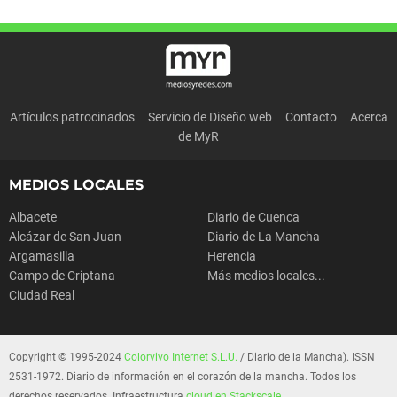
Artículos patrocinados
Servicio de Diseño web
Contacto
Acerca
de MyR
MEDIOS LOCALES
Albacete
Diario de Cuenca
Alcázar de San Juan
Diario de La Mancha
Argamasilla
Herencia
Campo de Criptana
Más medios locales...
Ciudad Real
Copyright © 1995-2024
Colorvivo Internet S.L.U.
/ Diario de la Mancha). ISSN
2531-1972. Diario de información en el corazón de la mancha. Todos los
derechos reservados. Infraestructura
cloud en Stackscale
.