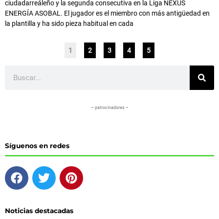
ciudadarreáleño y la segunda consecutiva en la Liga NEXUS
ENERGÍA ASOBAL. El jugador es el miembro con más antigüedad en
la plantilla y ha sido pieza habitual en cada
1
2
3
4
5
Buscar
– patrocinadores –
Síguenos en redes
F
T
P
a
w
i
c
i
n
e
t
t
Noticias destacadas
b
t
e