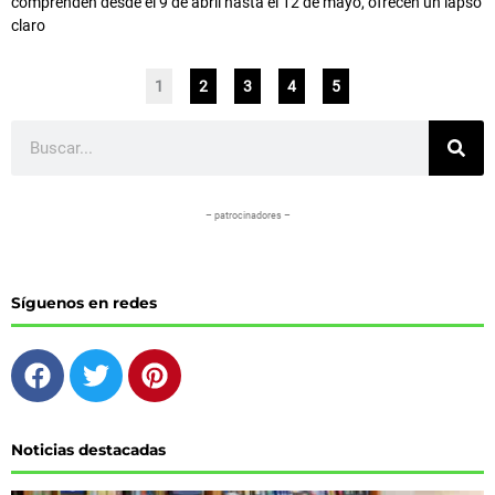
comprenden desde el 9 de abril hasta el 12 de mayo, ofrecen un lapso
claro
1
2
3
4
5
Buscar
– patrocinadores –
Síguenos en redes
F
T
P
a
w
i
c
i
n
e
t
t
Noticias destacadas
b
t
e
o
e
r