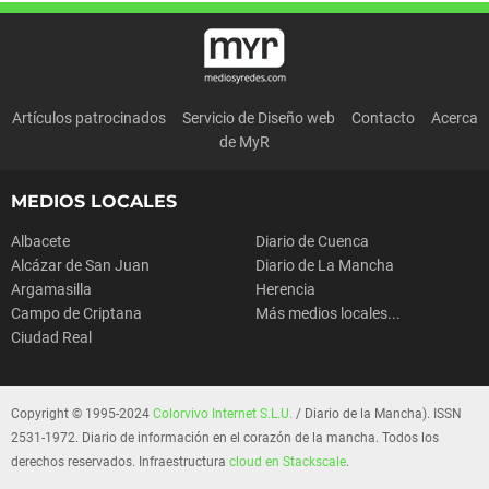
Artículos patrocinados
Servicio de Diseño web
Contacto
Acerca
de MyR
MEDIOS LOCALES
Albacete
Diario de Cuenca
Alcázar de San Juan
Diario de La Mancha
Argamasilla
Herencia
Campo de Criptana
Más medios locales...
Ciudad Real
Copyright © 1995-2024
Colorvivo Internet S.L.U.
/ Diario de la Mancha). ISSN
2531-1972. Diario de información en el corazón de la mancha. Todos los
derechos reservados. Infraestructura
cloud en Stackscale
.