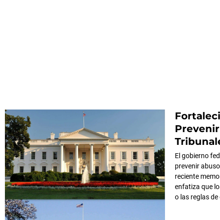
Fortalec
Prevenir
Tribunal
El gobierno fe
prevenir abusos
reciente memori
enfatiza que l
o las reglas de