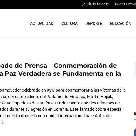
¿QUIÉNES SOMOS?
ENVIAR NOTAS
ACTUALIDAD
CULTURA
DEPORTE
EDUCACIÓN
ado de Prensa – Conmemoración de
ágina
Página
Página
B
a Paz Verdadera se Fundamenta en la
onmovedor celebrado en Kyiv para conmemorar a las víctimas de la
cha, el vicepresidente del Parlamento Europeo, Martin Hojsík,
esidad imperiosa de que Rusia rinda cuentas por los crímenes de
ados durante su agresión en Ucrania. Este llamado cobra especial
un contexto donde la comunidad internacional ha enfatizado
la