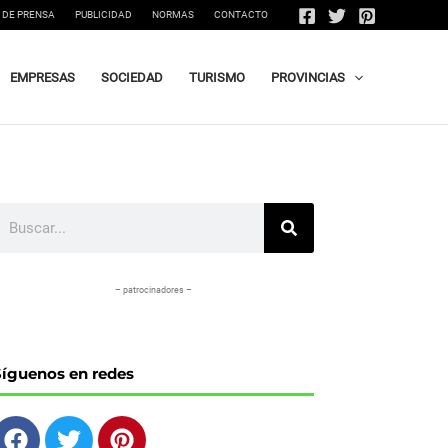
 DE PRENSA
PUBLICIDAD
NORMAS
CONTACTO
EMPRESAS
SOCIEDAD
TURISMO
PROVINCIAS
uscar
– patrocinadores –
Síguenos en redes
F
T
P