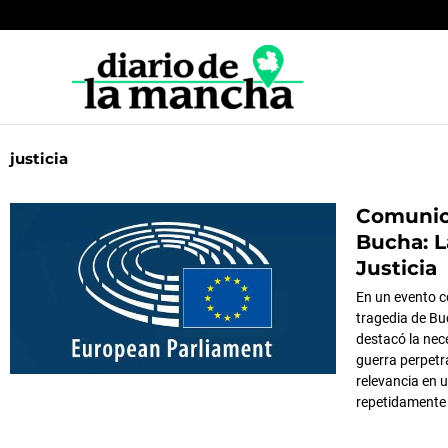
Ir
al
contenido
justicia
Comunic
Página
Página
P
Bucha: L
Justicia
En un evento c
tragedia de Bu
destacó la nec
guerra perpetr
relevancia en 
repetidamente 