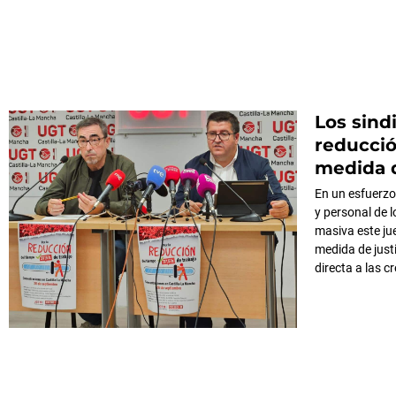
Los sind
reducció
medida d
En un esfuerzo 
y personal de 
masiva este ju
medida de just
directa a las 