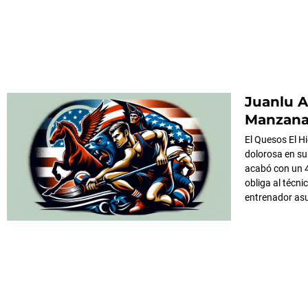
Juanlu A
Manzanar
El Quesos El H
dolorosa en su
acabó con un 4
obliga al técni
entrenador asu