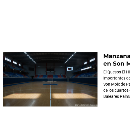
Manzanar
en Son 
El Quesos El H
importantes de
Son Moix de Pa
de los cuartos 
Baleares Palma