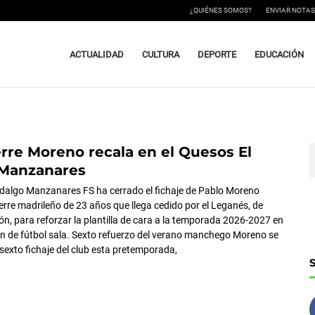
¿QUIÉNES SOMOS?
ENVIAR NOTAS
ACTUALIDAD
CULTURA
DEPORTE
EDUCACIÓN
ierre Moreno recala en el Quesos El
B
 Manzanares
idalgo Manzanares FS ha cerrado el fichaje de Pablo Moreno
ierre madrileño de 23 años que llega cedido por el Leganés, de
ón, para reforzar la plantilla de cara a la temporada 2026-2027 en
ón de fútbol sala. Sexto refuerzo del verano manchego Moreno se
 sexto fichaje del club esta pretemporada,