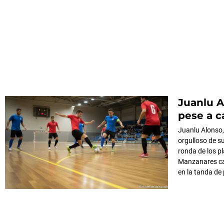
Juanlu A
pese a c
Juanlu Alonso,
orgulloso de su
ronda de los pl
Manzanares cay
en la tanda de 