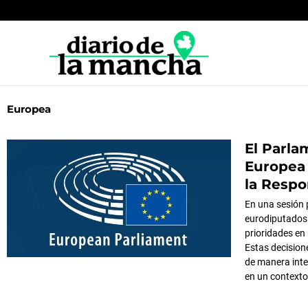
Ir
al
contenido
Europea
El Parl
Página
Página
P
Europea
la Respo
En una sesión 
eurodiputados 
prioridades en
Estas decision
de manera inte
en un context