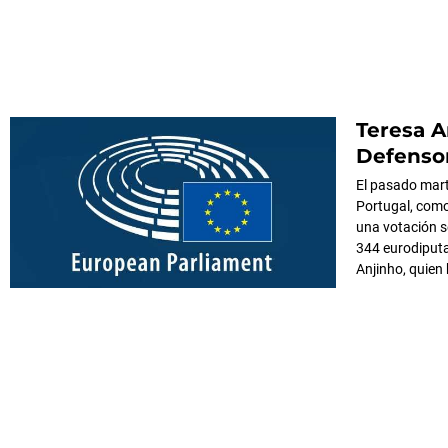
Teresa 
Defenso
El pasado mart
Portugal, como
una votación se
344 eurodiputa
Anjinho, quien