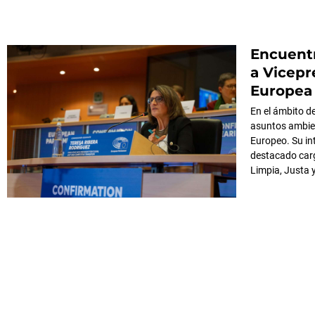
Encuentr
a Vicepr
Europea
En el ámbito de
asuntos ambien
Europeo. Su in
destacado carg
Limpia, Justa 