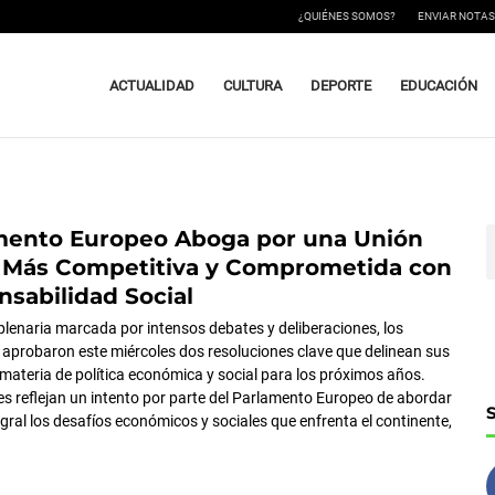
¿QUIÉNES SOMOS?
ENVIAR NOTAS
ACTUALIDAD
CULTURA
DEPORTE
EDUCACIÓN
amento Europeo Aboga por una Unión
ágina
Página
Página
B
 Más Competitiva y Comprometida con
nsabilidad Social
plenaria marcada por intensos debates y deliberaciones, los
aprobaron este miércoles dos resoluciones clave que delinean sus
 materia de política económica y social para los próximos años.
es reflejan un intento por parte del Parlamento Europeo de abordar
gral los desafíos económicos y sociales que enfrenta el continente,
o