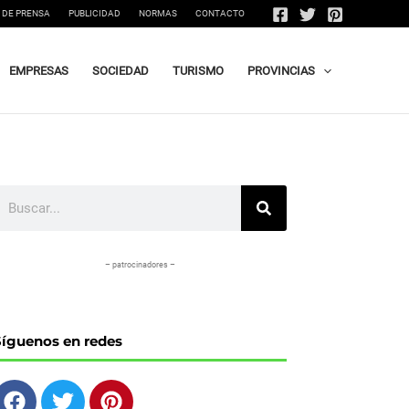
 DE PRENSA
PUBLICIDAD
NORMAS
CONTACTO
EMPRESAS
SOCIEDAD
TURISMO
PROVINCIAS
uscar
– patrocinadores –
Síguenos en redes
F
T
P