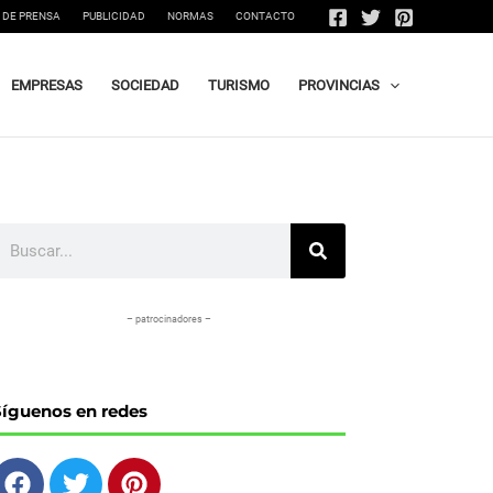
 DE PRENSA
PUBLICIDAD
NORMAS
CONTACTO
EMPRESAS
SOCIEDAD
TURISMO
PROVINCIAS
uscar
– patrocinadores –
Síguenos en redes
F
T
P