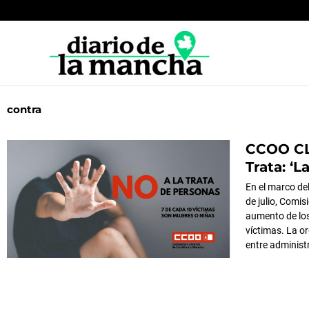
Ir
al
contenido
contra
CCOO CLM
Página
Página
P
Trata: ‘
En el marco de
de julio, Comi
aumento de los
víctimas. La o
entre administ