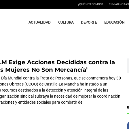
¿QUIÉNES SOMOS?
ENVIAR NOTAS
ACTUALIDAD
CULTURA
DEPORTE
EDUCACIÓN
 Exige Acciones Decididas contra la
ágina
Página
Página
B
Las Mujeres No Son Mercancía’
l Día Mundial contra la Trata de Personas, que se conmemora hoy 30
siones Obreras (CCOO) de Castilla-La Mancha ha instado a un
 recursos destinados a la detección y atención integral de las
rganización sindical subraya la necesidad de mejorar la coordinación
raciones y entidades sociales para combatir de