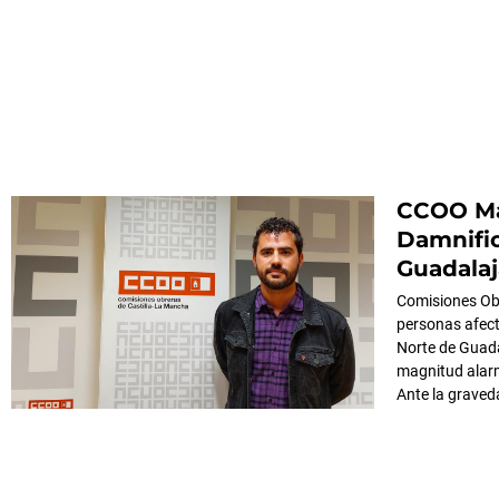
CCOO Man
Damnific
Guadalaj
Comisiones Obr
personas afect
Norte de Guadal
magnitud alar
Ante la graved