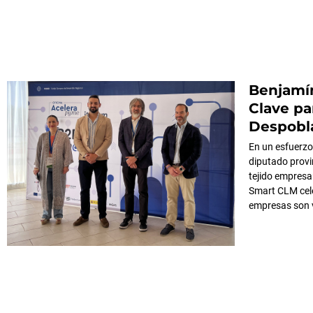
Benjamín
Clave par
Despobl
En un esfuerzo
diputado provi
tejido empresa
Smart CLM cele
empresas son v