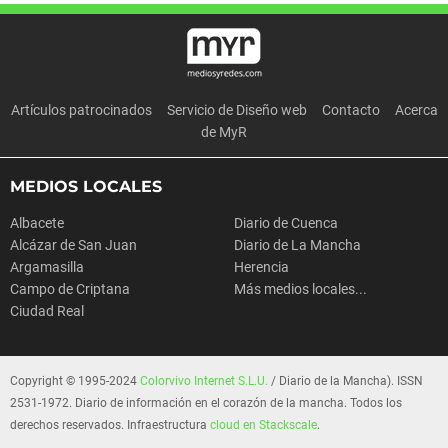
Artículos patrocinados
Servicio de Diseño web
Contacto
Acerca
de MyR
MEDIOS LOCALES
Albacete
Diario de Cuenca
Alcázar de San Juan
Diario de La Mancha
Argamasilla
Herencia
Campo de Criptana
Más medios locales...
Ciudad Real
Copyright © 1995-2024
Colorvivo Internet S.L.U.
/ Diario de la Mancha). ISSN
2531-1972. Diario de información en el corazón de la mancha. Todos los
derechos reservados. Infraestructura
cloud en Stackscale
.