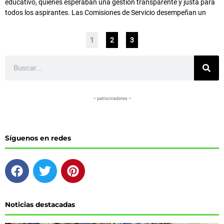
educativo, quienes esperaban una gestión transparente y justa para
todos los aspirantes. Las Comisiones de Servicio desempeñan un
1
2
3
Buscar
– patrocinadores –
Síguenos en redes
F
T
P
a
w
i
c
i
n
e
t
t
Noticias destacadas
b
t
e