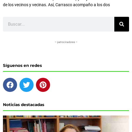
de los vecinos y vecinas. Así, Carrasco acompaño a los dos
Buscar
– patrocinadores –
Síguenos en redes
F
T
P
a
w
i
c
i
n
e
t
t
Noticias destacadas
b
t
e
o
e
r
o
r
e
k
s