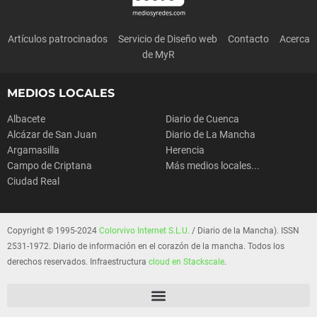
Artículos patrocinados
Servicio de Diseño web
Contacto
Acerca
de MyR
MEDIOS LOCALES
Albacete
Diario de Cuenca
Alcázar de San Juan
Diario de La Mancha
Argamasilla
Herencia
Campo de Criptana
Más medios locales...
Ciudad Real
Copyright © 1995-2024
Colorvivo Internet S.L.U.
/ Diario de la Mancha). ISSN
2531-1972. Diario de información en el corazón de la mancha. Todos los
derechos reservados. Infraestructura
cloud en Stackscale
.