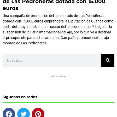
de Las Pedroñeras dotada con 15.000
euros
Una campaña de promoción del ajo morado de Las Pedroñeras
dotada con 15.000 euros emprenderá la Diputación de Cuenca como
parte del apoyo que brinda al sector del ajo conquense. Y luego de la
suspensión de la Feria Internacional del Ajo, por lo que va a destinar
el presupuesto para esta campaña. Campaña promocional del ajo
morado de Las Pedroñeras
Buscar
– patrocinadores –
Síguenos en redes
F
T
P
a
w
i