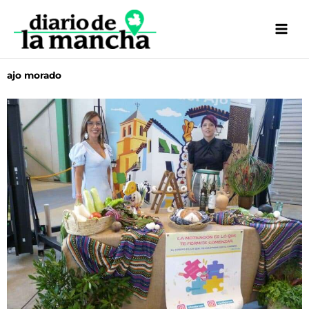
Ir
al
contenido
ajo morado