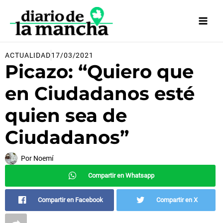
Ir
al
contenido
ACTUALIDAD
17/03/2021
Picazo: “Quiero que
en Ciudadanos esté
quien sea de
Ciudadanos”
Por
Noemí
Compartir en Whatsapp
Compartir en Facebook
Compartir en X