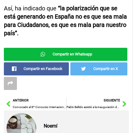
Así, ha indicado que
“la polarización que se
está generando en España no es que sea mala
para Ciudadanos, es que es mala para nuestro
país”.
Compartir en Whatsapp
Compartir en Facebook
Compartir en X
Ant
Sig
ANTERIOR
SIGUIENTE
Convocado el 8º Concurso Internacional de Cortometrajes de Calzada de Caltrava
Pablo Bellido asistió a la inauguración del curso ‘Violencia de género desde los ayuntamientos’ en Marchamalo
Noemí