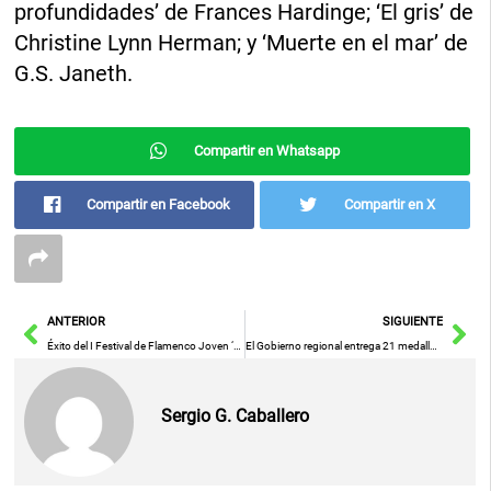
profundidades’ de Frances Hardinge; ‘El gris’ de
Christine Lynn Herman; y ‘Muerte en el mar’ de
G.S. Janeth.
Compartir en Whatsapp
Compartir en Facebook
Compartir en X
Ant
Sig
ANTERIOR
SIGUIENTE
Éxito del I Festival de Flamenco Joven ‘Cositas Buenas’ celebrado este domingo en la sala Thalía del Polígono
El Gobierno regional entrega 21 medallas individuales y 10 placas colectivas de Protección Civil
Sergio G. Caballero