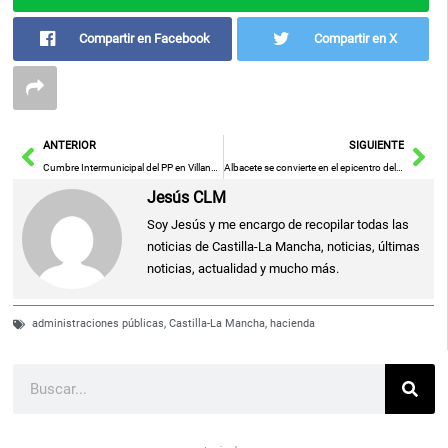
Compartir en Facebook
Compartir en X
Ant
Sig
ANTERIOR
SIGUIENTE
Cumbre Intermunicipal del PP en Villanueva de los Infantes congrega a más de 100 alcaldes y concejales de Ciudad Real
Albacete se convierte en el epicentro del deporte universitario con la celebración del Campeonato de España Universitario de Campo a Través 2024, con más de 200 atletas compitiendo
Jesús CLM
Soy Jesús y me encargo de recopilar todas las
noticias de Castilla-La Mancha, noticias, últimas
noticias, actualidad y mucho más.
administraciones públicas
,
Castilla-La Mancha
,
hacienda
Buscar