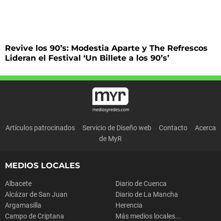
Revive los 90’s: Modestia Aparte y The Refrescos
Lideran el Festival ‘Un Billete a los 90’s’
Artículos patrocinados
Servicio de Diseño web
Contacto
Acerca
de MyR
MEDIOS LOCALES
Albacete
Diario de Cuenca
Alcázar de San Juan
Diario de La Mancha
Argamasilla
Herencia
Campo de Criptana
Más medios locales...