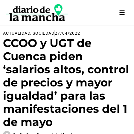
Ir
al
contenido
ACTUALIDAD
,
SOCIEDAD
27/04/2022
CCOO y UGT de
Cuenca piden
‘salarios altos, control
de precios y mayor
igualdad’ para las
manifestaciones del 1
de mayo