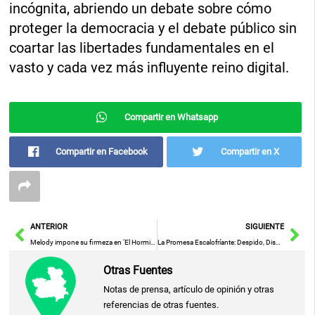
incógnita, abriendo un debate sobre cómo
proteger la democracia y el debate público sin
coartar las libertades fundamentales en el
vasto y cada vez más influyente reino digital.
Compartir en Whatsapp
Compartir en Facebook
Compartir en X
Ant
Sig
ANTERIOR
SIGUIENTE
Melody impone su firmeza en ‘El Hormiguero’: se rehúsa a contestar incómoda pregunta de Pablo Motos
La Promesa Escalofríante: Despido, Disparo y Rapto bajo Amenaza de Suicidio
Otras Fuentes
Notas de prensa, artículo de opinión y otras
referencias de otras fuentes.