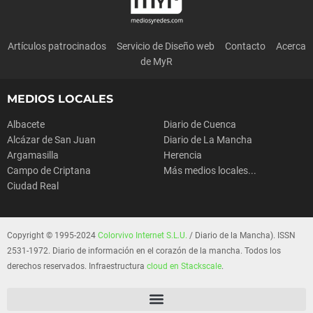
Artículos patrocinados
Servicio de Diseño web
Contacto
Acerca
de MyR
MEDIOS LOCALES
Albacete
Diario de Cuenca
Alcázar de San Juan
Diario de La Mancha
Argamasilla
Herencia
Campo de Criptana
Más medios locales...
Ciudad Real
Copyright © 1995-2024
Colorvivo Internet S.L.U.
/ Diario de la Mancha). ISSN
2531-1972. Diario de información en el corazón de la mancha. Todos los
derechos reservados. Infraestructura
cloud en Stackscale
.