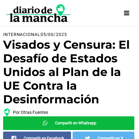
Ir
al
contenido
INTERNACIONAL
05/06/2025
Visados y Censura: El
Desafío de Estados
Unidos al Plan de la
UE Contra la
Desinformación
Por
Otras Fuentes
Compartir en Whatsapp
Compartir en Facebook
Compartir en X