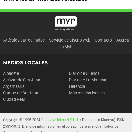
Artículos patrocinados
Servicio de Diseño web
Contacto
Acerca
de MyR
MEDIOS LOCALES
Albacete
Diario de Cuenca
Alcázar de San Juan
Diario de La Mancha
Argamasilla
Herencia
Campo de Criptana
Más medios locales...
Ciudad Real
Copyright © 1995-2024
Colorvivo Internet S.L.U.
/ Diario de la Mancha). ISSN
2531-1972. Diario de información en el corazón de la mancha. Todos los