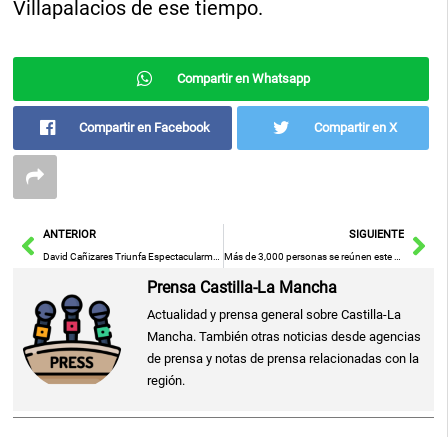
Villapalacios de ese tiempo.
Compartir en Whatsapp
Compartir en Facebook
Compartir en X
Ant
Sig
ANTERIOR
SIGUIENTE
David Cañizares Triunfa Espectacularmente en el Torneo Provincial de Albacete
Más de 3,000 personas se reúnen este fin de semana en Ciudad Real para la fase final del Torneo Dragón
Prensa Castilla-La Mancha
Actualidad y prensa general sobre Castilla-La
Mancha. También otras noticias desde agencias
de prensa y notas de prensa relacionadas con la
región.