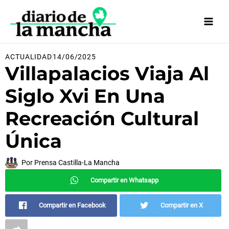
Ir
al
contenido
ACTUALIDAD
14/06/2025
Villapalacios Viaja Al
Siglo Xvi En Una
Recreación Cultural
Única
Por
Prensa Castilla-La Mancha
Compartir en Whatsapp
Compartir en Facebook
Compartir en X