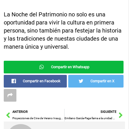
La Noche del Patrimonio no solo es una
oportunidad para vivir la cultura en primera
persona, sino también para festejar la historia
y las tradiciones de nuestas ciudades de una
manera única y universal.
Compartir en Whatsapp
Compartir en Facebook
Compartir en X
Ant
Sig
ANTERIOR
SIGUIENTE
Proyecciones de Cine de Verano Inauguran con la Película ‘Amigos Imaginarios’ Este Sábado
Emiliano García-Page llama a la unidad en la Mesa del Agua convocada para el 24 de julio