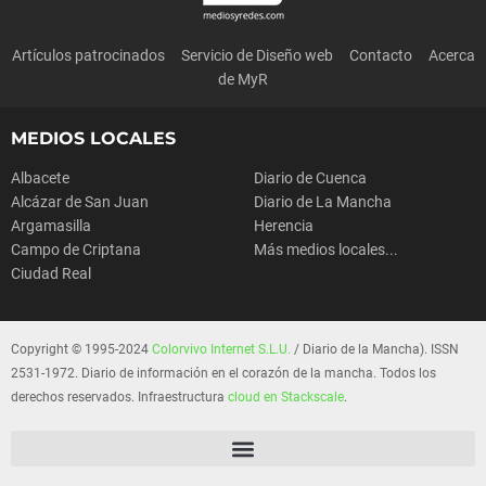
Artículos patrocinados
Servicio de Diseño web
Contacto
Acerca
de MyR
MEDIOS LOCALES
Albacete
Diario de Cuenca
Alcázar de San Juan
Diario de La Mancha
Argamasilla
Herencia
Campo de Criptana
Más medios locales...
Ciudad Real
Copyright © 1995-2024
Colorvivo Internet S.L.U.
/ Diario de la Mancha). ISSN
2531-1972. Diario de información en el corazón de la mancha. Todos los
derechos reservados. Infraestructura
cloud en Stackscale
.