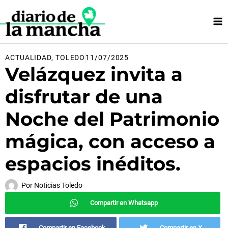
Ir
al
contenido
ACTUALIDAD
,
TOLEDO
11/07/2025
Velázquez invita a
disfrutar de una
Noche del Patrimonio
mágica, con acceso a
espacios inéditos.
Por
Noticias Toledo
Compartir en Whatsapp
Compartir en Facebook
Compartir en X