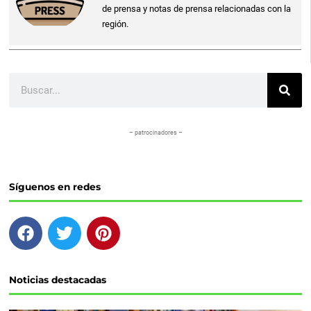
de prensa y notas de prensa relacionadas con la
región.
Buscar
– patrocinadores –
Síguenos en redes
F
T
P
a
w
i
c
i
n
e
t
t
Noticias destacadas
b
t
e
o
e
r