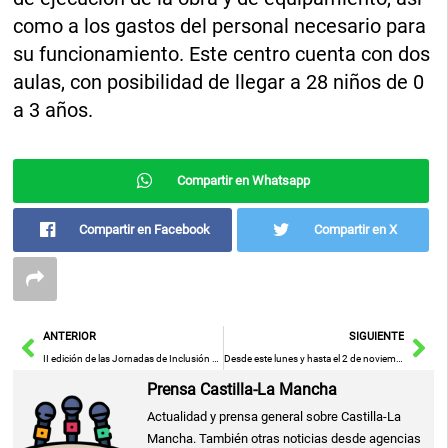
como a los gastos del personal necesario para
su funcionamiento. Este centro cuenta con dos
aulas, con posibilidad de llegar a 28 niños de 0
a 3 años.
Compartir en Whatsapp
Compartir en Facebook
Compartir en X
Ant
Sig
ANTERIOR
SIGUIENTE
II edición de las Jornadas de Inclusión “Diseños de intervención desde la prestación de inclusión social” en Miguelturra el 25 y 26 de octubre
Desde este lunes y hasta el 2 de noviembre reforzado el servicio de autobús urbano en Cuenca por la festividad de Todos los Santos
Prensa Castilla-La Mancha
Actualidad y prensa general sobre Castilla-La
Mancha. También otras noticias desde agencias