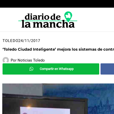
Ir
al
contenido
TOLEDO
24/11/2017
‘Toledo Ciudad Inteligente’ mejora los sistemas de cont
Por
Noticias Toledo
Compartir en Whatsapp