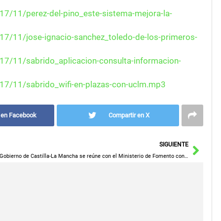
7/11/perez-del-pino_este-sistema-mejora-la-
17/11/jose-ignacio-sanchez_toledo-de-los-primeros-
17/11/sabrido_aplicacion-consulta-informacion-
17/11/sabrido_wifi-en-plazas-con-uclm.mp3
 en Facebook
Compartir en X
Sigu
SIGUIENTE
El Gobierno de Castilla-La Mancha se reúne con el Ministerio de Fomento con la premisa de que la competencia de las líneas de Monbús es nacional