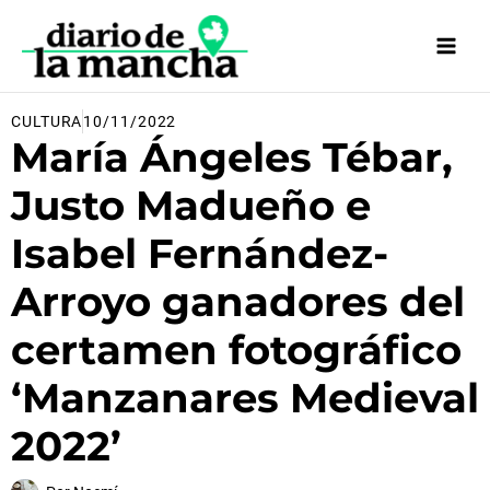
Ir
al
contenido
CULTURA
10/11/2022
María Ángeles Tébar,
Justo Madueño e
Isabel Fernández-
Arroyo ganadores del
certamen fotográfico
‘Manzanares Medieval
2022’