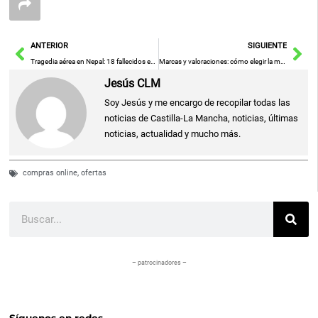
Ant
Sig
ANTERIOR
SIGUIENTE
Tragedia aérea en Nepal: 18 fallecidos en accidente de avión con único sobreviviente, el piloto
Marcas y valoraciones: cómo elegir la mejor opción de compra
Jesús CLM
Soy Jesús y me encargo de recopilar todas las
noticias de Castilla-La Mancha, noticias, últimas
noticias, actualidad y mucho más.
compras online
,
ofertas
Buscar
– patrocinadores –