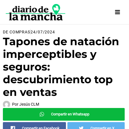
Ir
al
contenido
DE COMPRAS
24/07/2024
Tapones de natación
imperceptibles y
seguros:
descubrimiento top
en ventas
Por
Jesús CLM
Compartir en Whatsapp
Compartir en Facebook
Compartir en X