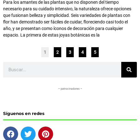
Para los amantes de las plantas que no disponen del tiempo
necesario para su cuidado intensivo, la naturaleza ofrece opciones
que fusionan belleza y simplicidad. Seis variedades de plantas con
flor han demostrado ser fáciles de cuidar, floreciendo casi todo el
año, y se presentan como íconos de decoración para cualquier
espacio. La primera de estas joyas botánicas es la
1
2
3
4
5
Buscar
– patrocinadores –
Síguenos en redes
F
T
P
a
w
i