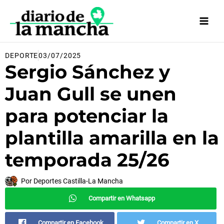
Ir
al
contenido
DEPORTE
03/07/2025
Sergio Sánchez y
Juan Gull se unen
para potenciar la
plantilla amarilla en la
temporada 25/26
Por
Deportes Castilla-La Mancha
Compartir en Whatsapp
Compartir en Facebook
Compartir en X