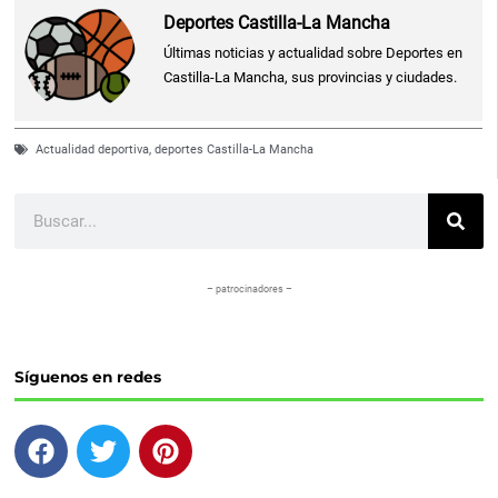
Deportes Castilla-La Mancha
Últimas noticias y actualidad sobre Deportes en
Castilla-La Mancha, sus provincias y ciudades.
Actualidad deportiva
,
deportes Castilla-La Mancha
Buscar
– patrocinadores –
Síguenos en redes
F
T
P
a
w
i
c
i
n