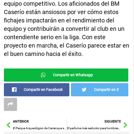
equipo competitivo. Los aficionados del BM
Caserío están ansiosos por ver cómo estos
fichajes impactarán en el rendimiento del
equipo y contribuirán a convertir al club en un
contendiente serio en la liga. Con este
proyecto en marcha, el Caserío parece estar en
el buen camino hacia el éxito.
Compartir en Whatsapp
Compartir en Facebook
Compartir en X
Ant
Sig
ANTERIOR
SIGUIENTE
El Parque Arqueológico de Carranque será más accesible, eficiente, sostenible y digital
El perfume más seductor para hombres mayores de 50 triunfa en ventas y ofrece descuentos en Amazon