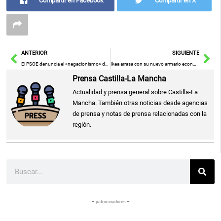
Compartir en Facebook
Compartir en X
Ant
Sig
ANTERIOR
SIGUIENTE
El PSOE denuncia el «negacionismo» de Vox sobre la solidaridad y humanidad hacia menores migrantes, con el apoyo del PP
Ikea arrasa con su nuevo armario económico que organiza tu baño y maximiza el espacio
Prensa Castilla-La Mancha
Actualidad y prensa general sobre Castilla-La
Mancha. También otras noticias desde agencias
de prensa y notas de prensa relacionadas con la
región.
Buscar
– patrocinadores –