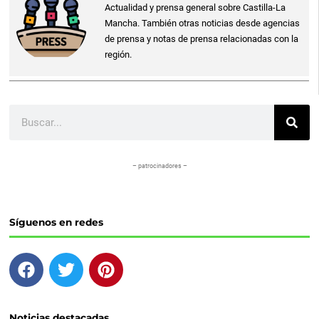
Actualidad y prensa general sobre Castilla-La
Mancha. También otras noticias desde agencias
de prensa y notas de prensa relacionadas con la
región.
Buscar
– patrocinadores –
Síguenos en redes
F
T
P
a
w
i
c
i
n
e
t
t
Noticias destacadas