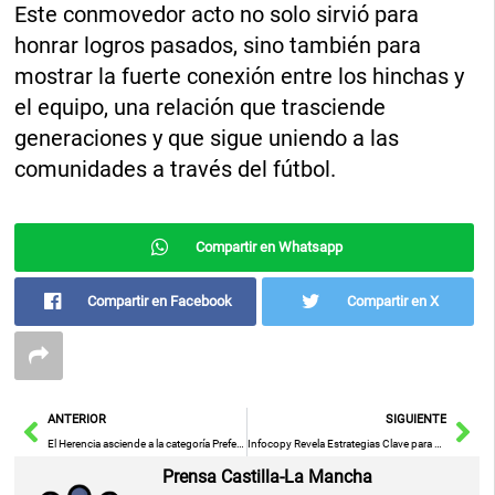
Este conmovedor acto no solo sirvió para
honrar logros pasados, sino también para
mostrar la fuerte conexión entre los hinchas y
el equipo, una relación que trasciende
generaciones y que sigue uniendo a las
comunidades a través del fútbol.
Compartir en Whatsapp
Compartir en Facebook
Compartir en X
Ant
Sig
ANTERIOR
SIGUIENTE
El Herencia asciende a la categoría Preferente
Infocopy Revela Estrategias Clave para Mejorar la Gestión Documental en el Teletrabajo
Prensa Castilla-La Mancha