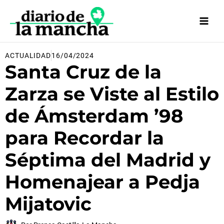
Ir
al
contenido
ACTUALIDAD
16/04/2024
Santa Cruz de la
Zarza se Viste al Estilo
de Ámsterdam ’98
para Recordar la
Séptima del Madrid y
Homenajear a Pedja
Mijatovic