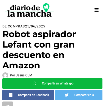
Ir
al
contenido
DE COMPRAS
25/06/2025
Robot aspirador
Lefant con gran
descuento en
Amazon
Por
Jesús CLM
Compartir en Whatsapp
Compartir en Facebook
Compartir en X