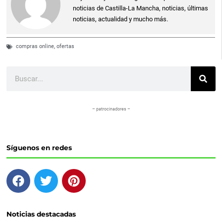
noticias de Castilla-La Mancha, noticias, últimas
noticias, actualidad y mucho más.
compras online
,
ofertas
Buscar
– patrocinadores –
Síguenos en redes
F
T
P
a
w
i
c
i
n
e
t
t
Noticias destacadas