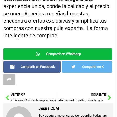
experiencia única, donde la calidad y el precio
se unen. Accede a reseñas honestas,
encuentra ofertas exclusivas y simplifica tus
compras con nuestra guía experta. ¡La forma
inteligente de comprar!
Compartir en Whatsapp
Compartir en Facebook
Compartir en X
Ant
Sig
ANTERIOR
SIGUIENTE
C-LM invertirá 45,5 millones para asegurar el suministro de material de incontinencia urinaria en el Sescam
El Gobierno de Castilla-La Mancha agradece a Fecam el uso del deporte como herramienta de inclusión y valores para la sociedad.
Jesús CLM
Soy Jesús y me encargo de recopilar todas las