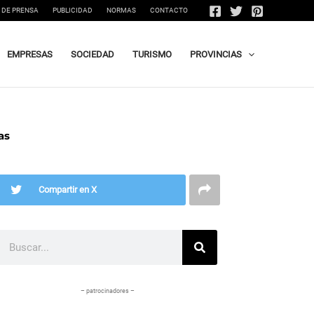
 DE PRENSA
PUBLICIDAD
NORMAS
CONTACTO
EMPRESAS
SOCIEDAD
TURISMO
PROVINCIAS
as
Compartir en X
Buscar
– patrocinadores –