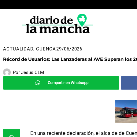
Ir
al
contenido
ACTUALIDAD
,
CUENCA
29/06/2026
Récord de Usuarios: Las Lanzaderas al AVE Superan los 
Por
Jesús CLM
Compartir en Whatsapp
En una reciente declaración, el alcalde de Cuen