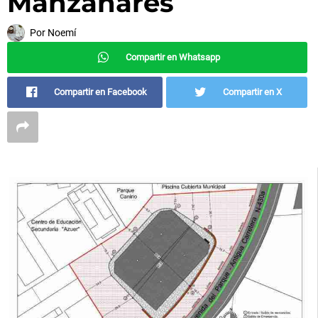
Manzanares
Por
Noemí
Compartir en Whatsapp
Compartir en Facebook
Compartir en X