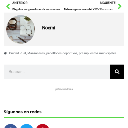
Ant
Sig
ANTERIOR
SIGUIENTE
Elegidos los ganadores de los concursos de belenes del Ayuntamiento de Ciudad Real
Belenes ganadores del XXXV Concurso de Belenes de la ciudad de Cuenca
Noemí
Ciudad REal
,
Manzanares
,
pabellones deportivos
,
presupuestos municipales
Buscar
– patrocinadores –
Síguenos en redes
F
T
P