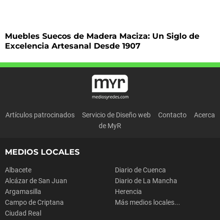
Muebles Suecos de Madera Maciza: Un Siglo de
Excelencia Artesanal Desde 1907
Artículos patrocinados
Servicio de Diseño web
Contacto
Acerca
de MyR
MEDIOS LOCALES
Albacete
Diario de Cuenca
Alcázar de San Juan
Diario de La Mancha
Argamasilla
Herencia
Campo de Criptana
Más medios locales...
Ciudad Real