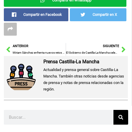
Compartir en Whatsapp
Compartir en Facebook
Compartir en X
Ant
Sig
ANTERIOR
SIGUIENTE
Miriam Sánchez enfrenta nuevos retos mentales: Pipi Estrada revela su decisión de alejarse de la televisión
El Gobierno de Castilla-La Mancha celebra la reducción del paro en casi un 50% gracias a las políticas de empleo de García-Page
Prensa Castilla-La Mancha
Actualidad y prensa general sobre Castilla-La
Mancha. También otras noticias desde agencias
de prensa y notas de prensa relacionadas con la
región.
Buscar