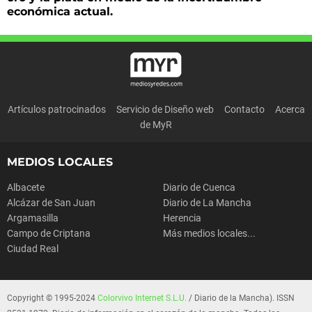
económica actual.
Artículos patrocinados
Servicio de Diseño web
Contacto
Acerca
de MyR
MEDIOS LOCALES
Albacete
Diario de Cuenca
Alcázar de San Juan
Diario de La Mancha
Argamasilla
Herencia
Campo de Criptana
Más medios locales...
Ciudad Real
Copyright © 1995-2024
Colorvivo Internet S.L.U.
/ Diario de la Mancha). ISSN