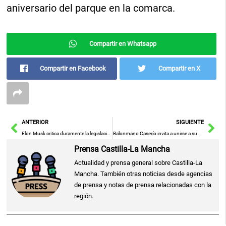
aniversario del parque en la comarca.
Compartir en Whatsapp
Compartir en Facebook
Compartir en X
Ant
Sig
ANTERIOR
SIGUIENTE
Elon Musk critica duramente la legislación fiscal de Trump, calificándola de ‘abominación repugnante’ y responsabilizándola por el incremento de la deuda
Balonmano Caserío invita a unirse a su nueva campaña de socios tras el ascenso a ASOBAL y solidificar su crecimiento
Prensa Castilla-La Mancha
Actualidad y prensa general sobre Castilla-La
Mancha. También otras noticias desde agencias
de prensa y notas de prensa relacionadas con la
región.