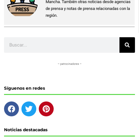
Mancha. También otras noticias desde agencias
de prensa y notas de prensa relacionadas con la
región.
Buscar
– patrocinadores –
Síguenos en redes
F
T
P
a
w
i
c
i
n
e
t
t
Noticias destacadas
b
t
e