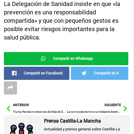
La Delegación de Sanidad insiste en que «la
prevención es una responsabilidad
compartida» y que con pequeños gestos es
posible evitar riesgos importantes para la
salud pública.
Compartir en Whatsapp
Compartir en Facebook
Compartir en X
Ant
Sig
ANTERIOR
SIGUIENTE
Trump Revela Inversiones de Más de $92 Mil Millones en IA y Energía para Impulsar la Innovación
La convocatoria Innova Adelante destinará cinco millones de euros a pymes de Castilla-La Mancha para apoyar la I+D+i
Prensa Castilla-La Mancha
Actualidad y prensa general sobre Castilla-La