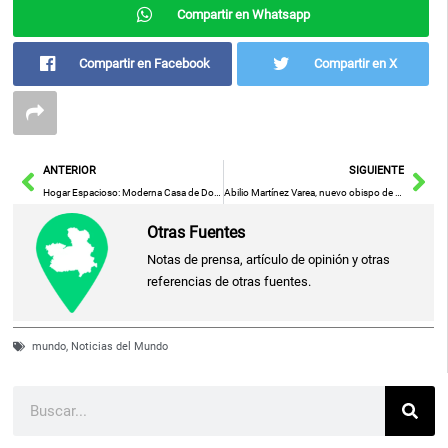
Compartir en Whatsapp
Compartir en Facebook
Compartir en X
Ant
Sig
ANTERIOR
SIGUIENTE
Hogar Espacioso: Moderna Casa de Dos Plantas con Cinco Dormitorios y Terraza
Abilio Martínez Varea, nuevo obispo de Ciudad Real
Otras Fuentes
Notas de prensa, artículo de opinión y otras
referencias de otras fuentes.
mundo
,
Noticias del Mundo
Buscar