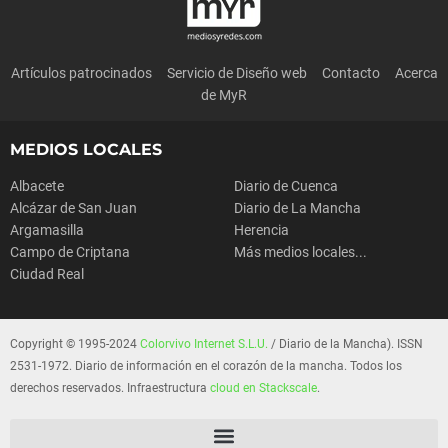
Artículos patrocinados
Servicio de Diseño web
Contacto
Acerca
de MyR
MEDIOS LOCALES
Albacete
Diario de Cuenca
Alcázar de San Juan
Diario de La Mancha
Argamasilla
Herencia
Campo de Criptana
Más medios locales...
Ciudad Real
Copyright © 1995-2024
Colorvivo Internet S.L.U.
/ Diario de la Mancha). ISSN
2531-1972. Diario de información en el corazón de la mancha. Todos los
derechos reservados. Infraestructura
cloud en Stackscale
.