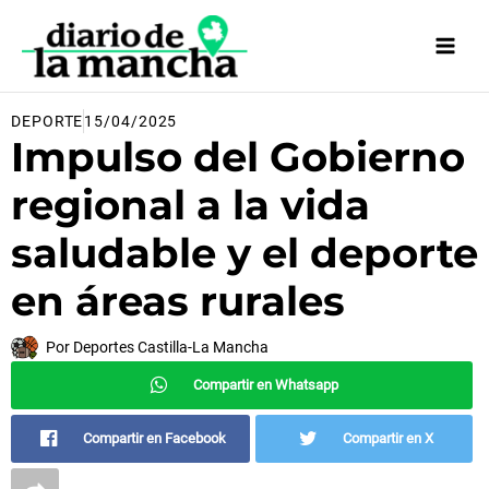
Ir
al
contenido
DEPORTE
15/04/2025
Impulso del Gobierno
regional a la vida
saludable y el deporte
en áreas rurales
Por
Deportes Castilla-La Mancha
Compartir en Whatsapp
Compartir en Facebook
Compartir en X