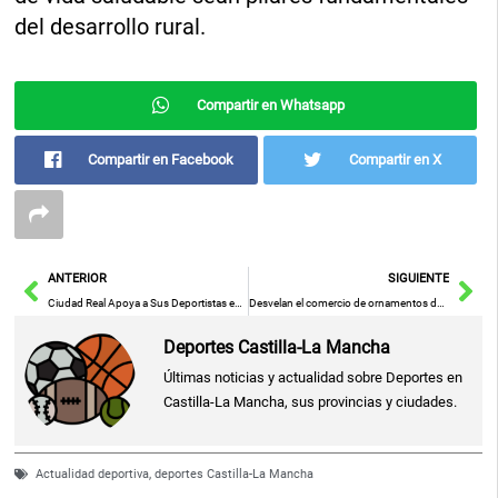
del desarrollo rural.
Compartir en Whatsapp
Compartir en Facebook
Compartir en X
Ant
Sig
ANTERIOR
SIGUIENTE
Ciudad Real Apoya a Sus Deportistas en la Celebración de Sus Éxitos
Desvelan el comercio de ornamentos de vidrio en la Edad del Bronce a partir de muestras de Alicante y Albacete
Deportes Castilla-La Mancha
Últimas noticias y actualidad sobre Deportes en
Castilla-La Mancha, sus provincias y ciudades.
Actualidad deportiva
,
deportes Castilla-La Mancha