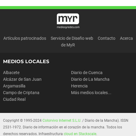
Artículos patrocinados
Servicio de Diseño web
Contacto
Acerca
de MyR
MEDIOS LOCALES
Albacete
Diario de Cuenca
Alcázar de San Juan
Diario de La Mancha
Argamasilla
Herencia
Campo de Criptana
Más medios locales...
Ciudad Real
Copyright © 1995-2024
Colorvivo Internet S.L.U.
/ Diario de la Mancha). ISSN
2531-1972. Diario de información en el corazón de la mancha. Todos los
derechos reservados. Infraestructura
cloud en Stackscale
.