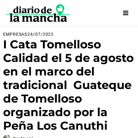
Ir
al
contenido
EMPRESAS
24/07/2023
I Cata Tomelloso
Calidad el 5 de agosto
en el marco del
tradicional Guateque
de Tomelloso
organizado por la
Peña Los Canuthi