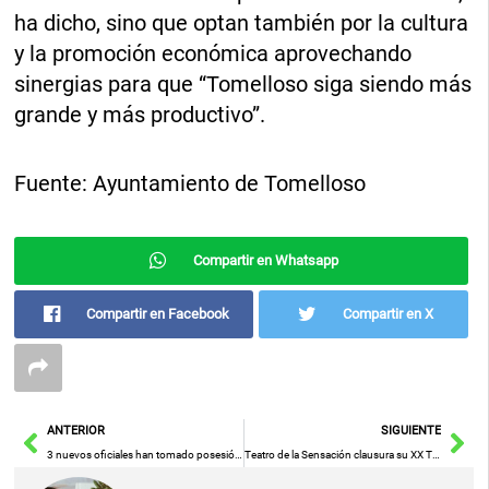
ha dicho, sino que optan también por la cultura
y la promoción económica aprovechando
sinergias para que “Tomelloso siga siendo más
grande y más productivo”.
Fuente: Ayuntamiento de Tomelloso
Compartir en Whatsapp
Compartir en Facebook
Compartir en X
Ant
Sig
ANTERIOR
SIGUIENTE
3 nuevos oficiales han tomado posesión en la Policía Local de Puertollano
Teatro de la Sensación clausura su XX Temporada con «Subida en la Montaña» de Pepa Díaz-Meco