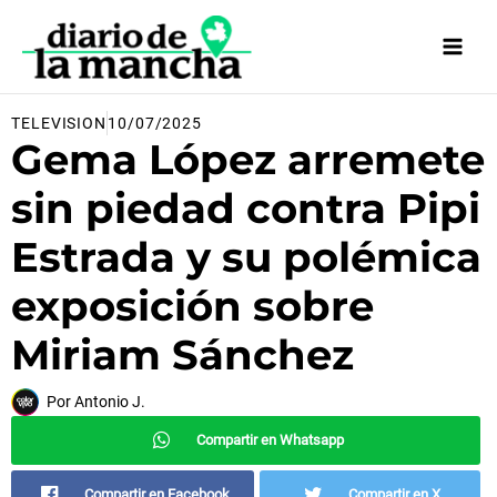
Ir
al
contenido
TELEVISION
10/07/2025
Gema López arremete
sin piedad contra Pipi
Estrada y su polémica
exposición sobre
Miriam Sánchez
Por
Antonio J.
Compartir en Whatsapp
Compartir en Facebook
Compartir en X