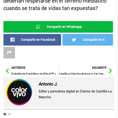
deberían respetarse en el terreno mediático
cuando se trata de vidas tan expuestas?
Compartir en Whatsapp
Compartir en Facebook
Compartir en X
Ant
Sig
ANTERIOR
SIGUIENTE
El alcalde de Puertollano se afilia al PP y reafirma su compromiso con los ciudadanos
Castilla-La Mancha alcanza un hito histórico con el programa ‘Somos Deporte 3-18’ para el fomento de la actividad física en jóvenes
Antonio J.
Editor y periodista digital en Diarios de Castilla-La
Mancha.
tv